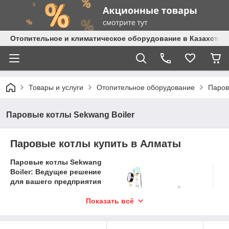
Отопительное и климатическое оборудование в Казахстане 
Товары и услуги
Отопительное оборудование
Паров
Паровые котлы Sekwang Boiler
Паровые котлы купить в Алматы
Паровые котлы Sekwang
Boiler: Ведущее решение
для вашего предприятия
Паровые котлы
являются
Показать всё
неотъемлемой частью
многих промышленных
предприятий, обеспечивая