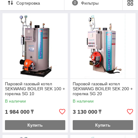
Сортировка
0
Фильтры
производственные
процессы паром,
необходимым для
различных целей.
Компания "Hydrosta
Kazakhstan",
базирующаяся в Алматы,
предлагает вам ведущее
решение в области
паровых котлов с богатым
опытом и надежными технологиями от компании Sekwang
Boiler.
Преимущества паровых котлов Sekwang Boiler:
Паровой газовый котел
Паровой газовый котел
Технологическая надежность:
Паровые котлы
SEKWANG BOILER SEK 100 +
SEKWANG BOILER SEK 200 +
Sekwang Boiler построены с использованием
горелка SG 10
горелка SG 20
передовых технологий и отвечают самым высоким
В наличии
В наличии
стандартам качества, обеспечивая непрерывную и
эффективную работу на вашем предприятии.
1 984 000
3 130 000
₸
₸
Энергоэффективность:
Использование передовых
технологий позволяет сократить расход топлива и
Купить
Купить
повысить энергоэффективность паровых котлов
Sekwang Boiler, что приводит к экономии затрат и