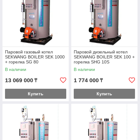
опыт:
"Hydrosta
Kazakhstan" - это
надежный партнер с
многолетним опытом
работы на рынке
промышленного
оборудования,
обеспечивающий
высокое качество
Паровой газовый котел
Паровой дизельный котел
SEKWANG BOILER SEK 1000
SEKWANG BOILER SEK 100 +
продукции и
+ горелка SG 80
горелка SHG 10S
профессиональный
В наличии
В наличии
подход к каждому заказу.
Широкий ассортимент:
Мы предлагаем широкий
13 069 000
1 774 000
₸
₸
выбор моделей паровых котлов Sekwang Boiler, чтобы
вы могли выбрать оптимальное решение для вашего
Купить
Купить
предприятия.
Конкурентоспособные цены:
Наши цены на
паровые котлы Sekwang Boiler являются одними из
самых конкурентоспособных на рынке, что делает
наше предложение привлекательным для широкого
круга потребителей.
Доставка и сервис:
Мы обеспечиваем