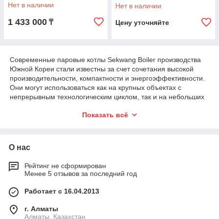
Нет в наличии
Нет в наличии
1 433 000
₸
Цену уточняйте
Современные паровые котлы Sekwang Boiler производства
Южной Кореи стали известны за счет сочетания высокой
производительности, компактности и энергоэффективности.
Они могут использоваться как на крупных объектах с
непрерывным технологическим циклом, так и на небольших
производственных площадках. Подобрать подходящие по
Показать всё
мощности и по доступной цене купить промышленные
паровые котлы
Sekwang Boiler в Казахстане можно на сайте
компании «Hydrosta Kazakhstan». Тут вы можете
рассчитывать на техническую консультацию специалистов и
О нас
сервисное обслуживание оборудования.
Рейтинг не сформирован
Менее 5 отзывов за последний год
Сферы применения и особенности
паровых котлов
Работает с 16.04.2013
Многие производственные процессы не обходятся без
г. Алматы
использования промышленных газовых котлов. Наличие
Алматы, Казахстан