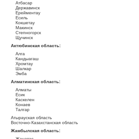
Атбасар
Державинск
Ерейментау
Есиль
Кокшетау
Макинск
Степногорск
Щучинск
Актюбинская область
:
Алга
Кандыагаш
Хромтау
Шалкар
Эмба
Алматинская область
:
Алматы
Есик
Каскелен
Конаев
Талгар
Атырауская область
Восточно-Казахстанская область
Жамбылская область
:
Жанатас