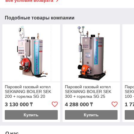
Все условия возврата
Подобные товары компании
Паровой газовый котел
Паровой газовый котел
Паро
SEKWANG BOILER SEK
SEKWANG BOILER SEK
SEK
200 + горелка SG 20
300 + горелка SG 25
100 
3 130 000
4 288 000
1 7
₸
₸
Купить
Купить
О нас