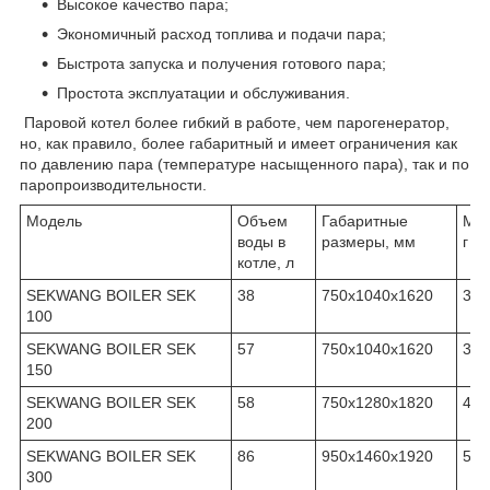
Высокое качество пара;
Экономичный расход топлива и подачи пара;
Быстрота запуска и получения готового пара;
Простота эксплуатации и обслуживания.
Паровой котел более гибкий в работе, чем парогенератор,
но, как правило, более габаритный и имеет ограничения как
по давлению пара (температуре насыщенного пара), так и по
паропроизводительности.
Модель
Объем
Габаритные
Мас
воды в
размеры, мм
г
котле, л
SEKWANG BOILER SEK
38
750х1040х1620
305
100
SEKWANG BOILER SEK
57
750х1040х1620
305
150
SEKWANG BOILER SEK
58
750х1280х1820
480
200
SEKWANG BOILER SEK
86
950х1460х1920
590
300