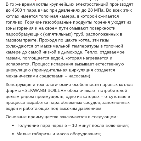
В то же время котлы крупнейших электростанций производят
до 4500 т пара в час при давлениях до 28 МПа. Во всех этих
котлах имеется топочная камера, в которой сжигается
топливо. Горячие газообразные продукты горения уходят из
зоны горения и на своем пути омывают поверхности
парообразующих (кипятильных) труб, расположенных в
газовом тракте. Проходя по шахте котла, эти газы
охлаждаются от максимальной температуры в топочной
камере до самой низкой в дымоходе. Тепло, отдаваемое
газами, поглощается водой, которая нагревается и
испаряется. Процесс испарения вызывает естественную
циркуляцию (принудительная циркуляция создается
механическими средствами – насосами).
Конструкция и технологические особенности паровых котлов
фирмы «SEKWANG BOILER» обеспечивают потребителей
целым рядом преимуществ, одно из которых – отсутствие в
процессе выработки пара объемных сосудов, заполненных
водой и работающих под высоким давлением.
Основные преимущества заключаются в следующем:
Получение пара через 5 – 10 минут после включения;
Малые габариты и масса оборудования;