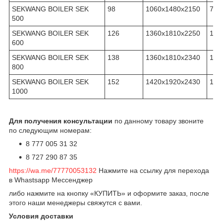
SEKWANG BOILER SEK
98
1060х1480х2150
780
500
SEKWANG BOILER SEK
126
1360х1810х2250
132
600
SEKWANG BOILER SEK
138
1360х1810х2340
146
800
SEKWANG BOILER SEK
152
1420х1920х2430
178
1000
Для получения консультации
по данному товару звоните
по следующим номерам:
8 777 005 31 32
8 727 290 87 35
https://wa.me/77770053132
Нажмите на ссылку для перехода
в Whastsapp Мессенджер
либо нажмите на кнопку «КУПИТЬ» и оформите заказ, после
этого наши менеджеры свяжутся с вами.
Условия доставки