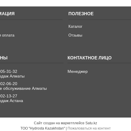
МАЦИЯ
ПОЛЕЗНОЕ
Каталог
и оплата
Отзывы
005-31-32
Менеджер
одаж Алматы
002-06-20
е обслуживание Алматы
002-13-27
одаж Астана
Сайт создан на маркетплейсе
Satu.kz
TOO "Hydrosta Kazakhstan" |
Пожаловаться на контент