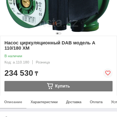
Насос циркуляционный DAB модель А
110/180 ХM
В наличии
Код: a.110.180
Розница
234 530
₸
Купить
Описание
Характеристики
Доставка
Оплата
Усл