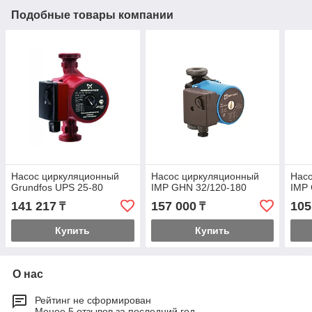
Подобные товары компании
Насос циркуляционный
Насос циркуляционный
Нас
Grundfos UPS 25-80
IMP GHN 32/120-180
IMP 
141 217
157 000
105
₸
₸
Купить
Купить
О нас
Рейтинг не сформирован
Менее 5 отзывов за последний год