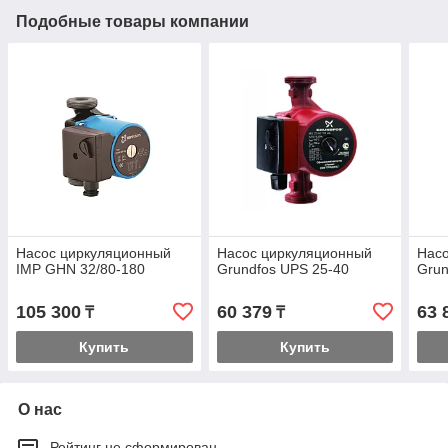
Подобные товары компании
Насос циркуляционный
Насос циркуляционный
Нас
IMP GHN 32/80-180
Grundfos UPS 25-40
Grun
105 300
60 379
63 
₸
₸
Купить
Купить
О нас
Рейтинг не сформирован