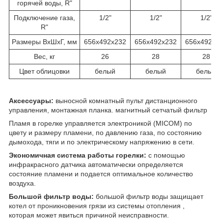
горячей воды, R"
Подключение газа,
1/2"
1/2"
1/2"
R"
Размеры ВхШхГ, мм
656х492х232
656х492х232
656х492х2
Вес, кг
26
28
28
Цвет облицовки
белый
белый
белый
Аксессуары:
выносной комнатный пульт дистанционного
управления, монтажная планка. магнитный сетчатый фильтр
Пламя в горелке управляется электроникой (MICOM) по
цвету и размеру пламени, по давлению газа, по состоянию
дымохода, тяги и по электрическому напряжению в сети.
Экономичная система работы горелки:
с помощью
инфракрасного датчика автоматически определяется
состояние пламени и подается оптимальное количество
воздуха.
Большой фильтр воды:
большой фильтр воды защищает
котел от проникновения грязи из системы отопления ,
которая может явиться причиной неисправности.