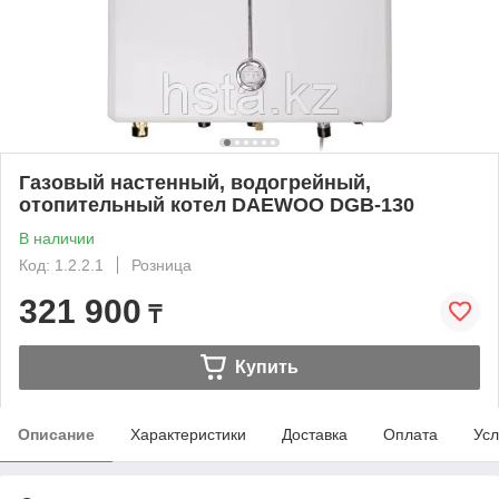
Газовый настенный, водогрейный,
отопительный котел DAEWOO DGB-130
В наличии
Код: 1.2.2.1
Розница
321 900
₸
Купить
Описание
Характеристики
Доставка
Оплата
Усл