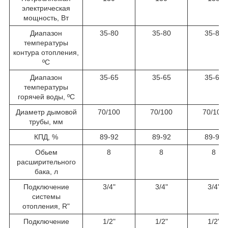
электрическая
мощность, Вт
Диапазон
35-80
35-80
35-80
температуры
контура отопления,
ºС
Диапазон
35-65
35-65
35-65
температуры
горячей воды, ºС
Диаметр дымовой
70/100
70/100
70/100
трубы, мм
КПД, %
89-92
89-92
89-92
Обьем
8
8
8
расширительного
бака, л
Подключение
3/4"
3/4"
3/4"
системы
отопления, R"
Подключение
1/2"
1/2"
1/2"