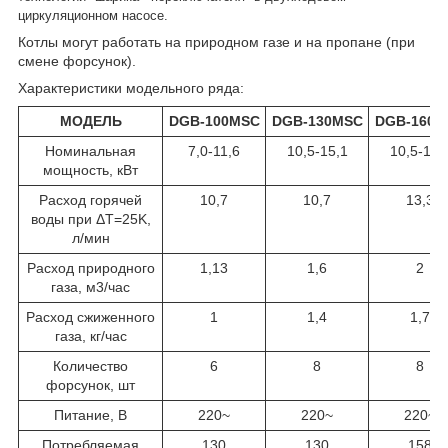
циркуляционном насосе.
Котлы могут работать на природном газе и на пропане (при
смене форсунок).
Характеристики модельного ряда:
МОДЕЛЬ
DGB-100MSC
DGB-130MSC
DGB-160M
Номинальная
7,0-11,6
10,5-15,1
10,5-18,
мощность, кВт
Расход горячей
10,7
10,7
13,3
воды при ΔT=25K,
л/мин
Расход природного
1,13
1,6
2
газа, м
3
/час
Расход сжиженного
1
1,4
1,7
газа, кг/час
Количество
6
8
8
форсунок, шт
Питание, В
220~
220~
220~
Потребляемая
130
130
158