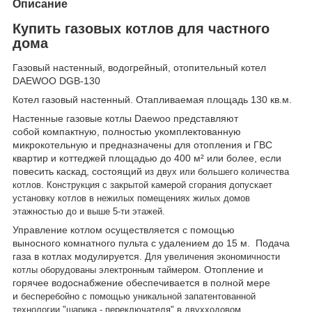
Описание
Купить газовых котлов для частного
дома
Газовый настенный, водогрейный, отопительный котел
DAEWOO DGB-130
Котел газовый настенный. Отапливаемая площадь 130 кв.м.
Настенные газовые котлы Daewoo представляют
собой компактную, полностью укомплектованную
микрокотельную и предназначены для отопления и ГВС
квартир и коттеджей площадью до 400 м² или более, если
повесить каскад, состоящий
из двух или большего количества
котлов.
Конструкция с закрытой камерой сгорания допускает
установку
котлов в нежилых помещениях
жилых домов
этажностью до и выше 5-ти этажей.
Управление котлом осуществляется с помощью
выносного комнатного пульта с удалением до 15 м. Подача
газа в котлах модулируется.
Для увеличения экономичности
Отопление и
котлы оборудованы электронным таймером.
горячее водоснабжение обеспечивается в полной мере
и
бесперебойно с помощью уникальной запатентованной
технологии
"шарика - переключателя" в двухходовом