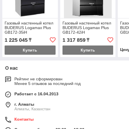
Газовый настенный котел
Газовый настенный котел
Газо
BUDERUS Logamax Plus
BUDERUS Logamax Plus
BUD
GB172-35iH
GB172-42iH
GB1
(кон
1 225 045
1 317 859
₸
₸
Цен
Купить
Купить
О нас
Рейтинг не сформирован
Менее 5 отзывов за последний год
Работает с 16.04.2013
г. Алматы
Алматы, Казахстан
Контакты