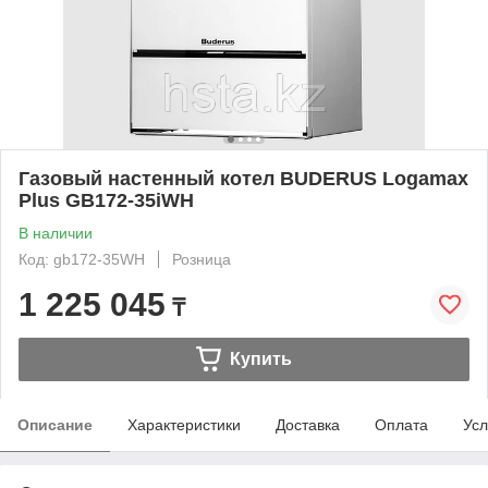
Газовый настенный котел BUDERUS Logamax
Plus GB172-35iWH
В наличии
Код: gb172-35WH
Розница
1 225 045
₸
Купить
Описание
Характеристики
Доставка
Оплата
Усл