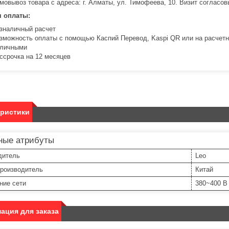
мовывоз товара с адреса: г. Алматы, ул. Тимофеева, 10. Визит соглас
я оплаты:
зналичный расчет
зможность оплаты с помощью Каспий Перевод, Kaspi QR или на расчетн
личными
ссрочка на 12 месяцев
еристики
ные атрибуты
дитель
Leo
производитель
Китай
ние сети
380~400 В
ация для заказа