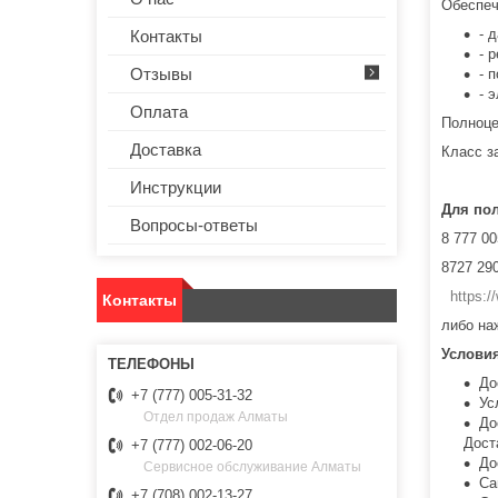
Обеспеч
- 
Контакты
- 
Отзывы
- 
- 
Оплата
Полноце
Доставка
Класс з
Инструкции
Для по
Вопросы-ответы
8 777 00
8727 290
https:
Контакты
либо на
Услови
До
+7 (777) 005-31-32
Ус
Отдел продаж Алматы
До
Дост
+7 (777) 002-06-20
До
Сервисное обслуживание Алматы
Са
+7 (708) 002-13-27