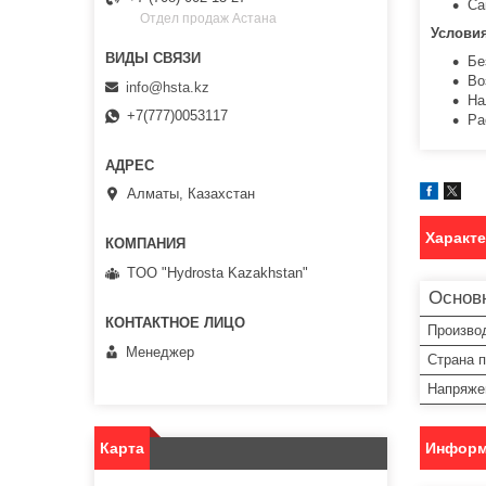
Са
Отдел продаж Астана
Услови
Бе
Во
info@hsta.kz
На
+7(777)0053117
Ра
Алматы, Казахстан
Характ
TOO "Hydrosta Kazakhstan"
Основ
Произво
Менеджер
Страна 
Напряже
Карта
Информ