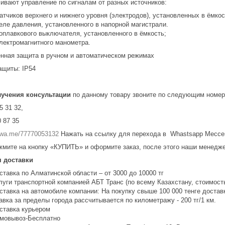
ивают управление по сигналам от разных источников:
датчиков верхнего и нижнего уровня (электродов), установленных в ёмкос
реле давления, установленного в напорной магистрали.
поплавкового выключателя, установленного в ёмкость;
электромагнитного манометра.
нная защита в ручном и автоматическом режимах
ащиты: IP54
лучения консультации
по данному товару звоните по следующим номер
5 31 32,
 87 35
//wa.me/77770053132
Нажать на ссылку для перехода в Whastsapp Месс
жмите на кнопку «КУПИТЬ» и оформите заказ, после этого наши менедже
я доставки
ставка по Алматинской области – от 3000 до 10000 тг
луги транспортной компанией АБТ Транс (по всему Казахстану, стоимость
ставка на автомобиле компании: На покупку свыше 100 000 тенге доста
авка за пределы города рассчитывается по километражу - 200 тг/1 км.
ставка курьером
мовывоз-Бесплатно