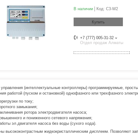
В наличии
Код:
C3-W2
Купить
+7 (777) 005-31-32
Отдел продаж Алматы
 управления (интеллектуальные контроллеры) программируемые, просты
ния работой (пуском и остановкой) однофазного или трехфазного электр
перегрузки по току;
короткого замыкания;
заклинивания ротора электродвигателя насоса;
повышенного и пониженного сетевого напряжения;
работы эл.двигателя насоса без воды (сухого хода).
ы высококонтрастным жидкокристаллическим дисплеем. Позволяют зап