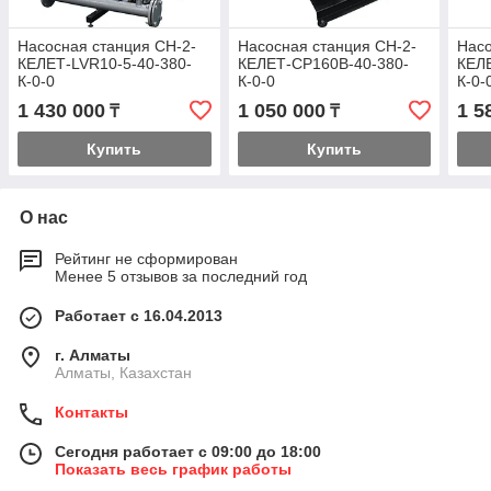
Насосная станция СН-2-
Насосная станция СН-2-
Насо
КЕЛЕТ-LVR10-5-40-380-
КЕЛЕТ-СР160B-40-380-
КЕЛЕ
К-0-0
К-0-0
К-0-
1 430 000
1 050 000
1 5
₸
₸
Купить
Купить
О нас
Рейтинг не сформирован
Менее 5 отзывов за последний год
Работает с 16.04.2013
г. Алматы
Алматы, Казахстан
Контакты
Сегодня работает с 09:00 до 18:00
Показать весь график работы