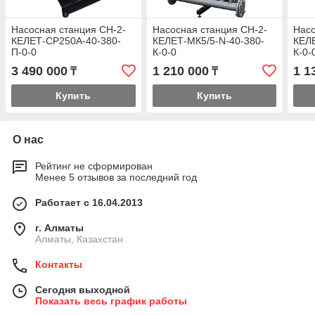
Насосная станция СН-2-
Насосная станция СН-2-
Насо
КЕЛЕТ-СР250А-40-380-
КЕЛЕТ-МК5/5-N-40-380-
КЕЛЕ
П-0-0
К-0-0
К-0-
3 490 000
1 210 000
1 1
₸
₸
Купить
Купить
О нас
Рейтинг не сформирован
Менее 5 отзывов за последний год
Работает с 16.04.2013
г. Алматы
Алматы, Казахстан
Контакты
Сегодня выходной
Показать весь график работы