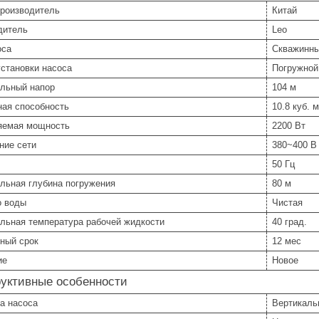
производитель
Китай
дитель
Leo
оса
Скважинн
становки насоса
Погружной
льный напор
104 м
ная способность
10.8 куб. 
яемая мощность
2200 Вт
ние сети
380~400 В
50 Гц
льная глубина погружения
80 м
о воды
Чистая
льная температура рабочей жидкости
40 град.
ный срок
12 мес
ие
Новое
руктивные особенности
а насоса
Вертикаль