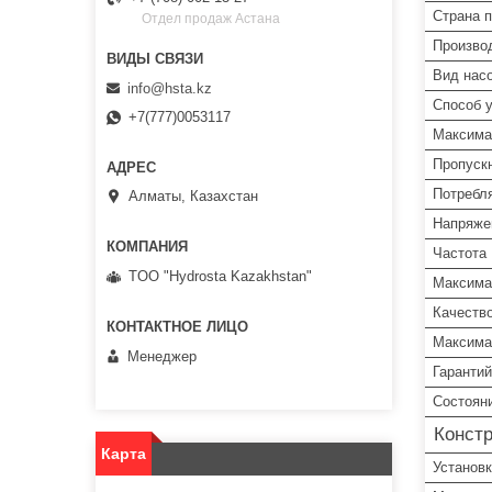
Страна 
Отдел продаж Астана
Произво
Вид нас
info@hsta.kz
Способ у
+7(777)0053117
Максима
Пропуск
Потребл
Алматы, Казахстан
Напряже
Частота
TOO "Hydrosta Kazakhstan"
Максима
Качеств
Максима
Менеджер
Гарантий
Состоян
Конст
Карта
Установк