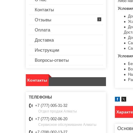
либо на
Услови
Контакты
До
Отзывы
Ус
До
Оплата
Дост
До
Доставка
Са
Са
Инструкции
Услови
Вопросы-ответы
Бе
Во
На
Ра
Контакты
+7 (777) 005-31-32
Отдел продаж Алматы
Характ
+7 (777) 002-06-20
Сервисное обслуживание Алматы
Основ
+7 (708) 002-13-27