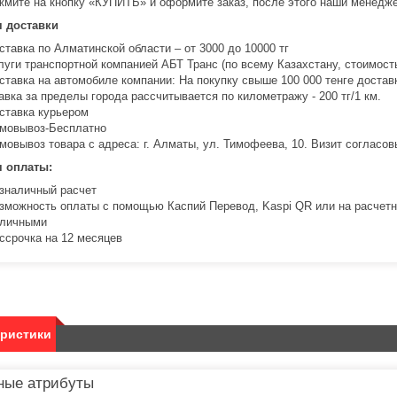
жмите на кнопку «КУПИТЬ» и оформите заказ, после этого наши менедже
я доставки
ставка по Алматинской области – от 3000 до 10000 тг
луги транспортной компанией АБТ Транс (по всему Казахстану, стоимость
ставка на автомобиле компании: На покупку свыше 100 000 тенге доста
авка за пределы города рассчитывается по километражу - 200 тг/1 км.
ставка курьером
мовывоз-Бесплатно
мовывоз товара с адреса: г. Алматы, ул. Тимофеева, 10. Визит соглас
я оплаты:
зналичный расчет
зможность оплаты с помощью Каспий Перевод, Kaspi QR или на расчетн
личными
ссрочка на 12 месяцев
еристики
ные атрибуты