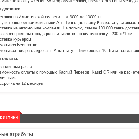
жмите на кнопку «КУПИТЬ» и оформите заказ, после этого наши менедже
я доставки
ставка по Алматинской области – от 3000 до 10000 тг
луги транспортной компанией АБТ Транс (по всему Казахстану, стоимость
ставка на автомобиле компании: На покупку свыше 100 000 тенге доста
авка за пределы города рассчитывается по километражу - 200 тг/1 км.
ставка курьером
мовывоз-Бесплатно
мовывоз товара с адреса: г. Алматы, ул. Тимофеева, 10. Визит соглас
я оплаты:
зналичный расчет
зможность оплаты с помощью Каспий Перевод, Kaspi QR или на расчетн
личными
ссрочка на 12 месяцев
еристики
ные атрибуты