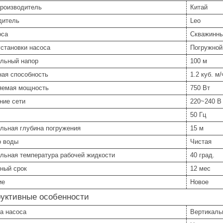
производитель
Китай
дитель
Leo
оса
Скважинн
становки насоса
Погружной
льный напор
100 м
ная способность
1.2 куб. м/
яемая мощность
750 Вт
ние сети
220~240 В
50 Гц
льная глубина погружения
15 м
о воды
Чистая
льная температура рабочей жидкости
40 град.
ный срок
12 мес
ие
Новое
руктивные особенности
а насоса
Вертикаль