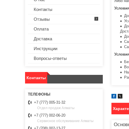
либо на
Услови
Контакты
До
Отзывы
Ус
До
Оплата
Дост
До
Доставка
Са
Са
Инструкции
Услови
Вопросы-ответы
Бе
Во
На
Ра
Контакты
+7 (777) 005-31-32
Отдел продаж Алматы
Характ
+7 (777) 002-06-20
Сервисное обслуживание Алматы
Основ
+7 (708) 002-13-27