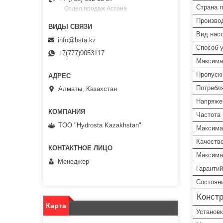
Страна 
Отдел продаж Астана
Произво
Вид нас
info@hsta.kz
Способ у
+7(777)0053117
Максима
Пропуск
Потребл
Алматы, Казахстан
Напряже
Частота
TOO "Hydrosta Kazakhstan"
Максима
Качеств
Максима
Менеджер
Гарантий
Состоян
Конст
Карта
Установк