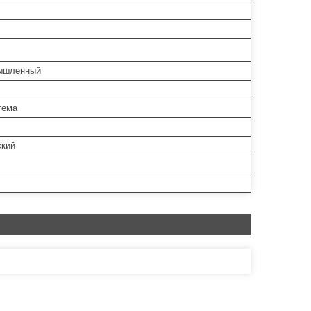
ышленный
тема
кий