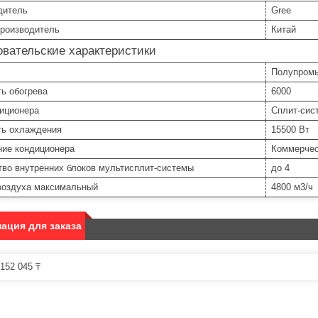
дитель
Gree
производитель
Китай
вательские характеристики
Полупром
ь обогрева
6000
диционера
Сплит-сис
ь охлаждения
15500 Вт
ние кондиционера
Коммерчес
тво внутренних блоков мультисплит-системы
до 4
воздуха максимальный
4800 м3/ч
ация для заказа
152 045 ₸