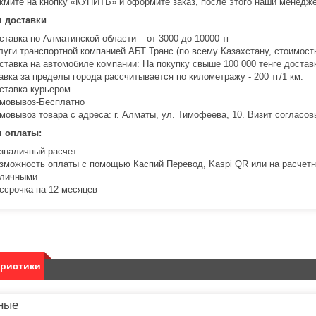
жмите на кнопку «КУПИТЬ» и оформите заказ, после этого наши менедже
я доставки
ставка по Алматинской области – от 3000 до 10000 тг
луги транспортной компанией АБТ Транс (по всему Казахстану, стоимость
ставка на автомобиле компании: На покупку свыше 100 000 тенге доста
авка за пределы города рассчитывается по километражу - 200 тг/1 км.
ставка курьером
мовывоз-Бесплатно
мовывоз товара с адреса: г. Алматы, ул. Тимофеева, 10. Визит соглас
я оплаты:
зналичный расчет
зможность оплаты с помощью Каспий Перевод, Kaspi QR или на расчетн
личными
ссрочка на 12 месяцев
еристики
ные