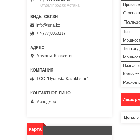
Произво
Отдел продаж Астана
Страна 
Пользо
info@hsta.kz
Тип
+7(777)0053117
Мощност
Тип кон
Алматы, Казахстан
Мощност
Назначе
Количес
TOO "Hydrosta Kazakhstan"
Расход 
Информ
Менеджер
Цена:
5 
Карта