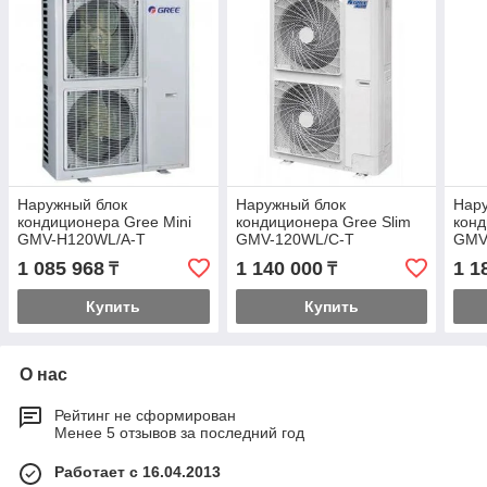
Наружный блок
Наружный блок
Нар
кондиционера Gree Mini
кондиционера Gree Slim
конд
GMV-H120WL/A-T
GMV-120WL/C-T
GMV
1 085 968
1 140 000
1 1
₸
₸
Купить
Купить
О нас
Рейтинг не сформирован
Менее 5 отзывов за последний год
Работает с 16.04.2013