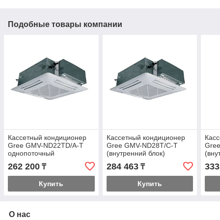
Подобные товары компании
Кассетный кондиционер
Кассетный кондиционер
Касс
Gree GMV-ND22TD/A-T
Gree GMV-ND28T/C-T
Gre
однопоточный
(внутренний блок)
(вну
(внутренний блок)
262 200
284 463
333
₸
₸
Купить
Купить
О нас