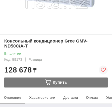
Консольный кондиционер Gree GMV-
ND50C/A-T
В наличии
Код: 59173
Розница
128 678
₸
Купить
Описание
Характеристики
Доставка
Оплата
Усл