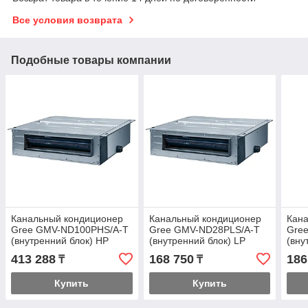
Все условия возврата
Подобные товары компании
Канальный кондиционер
Канальный кондиционер
Кан
Gree GMV-ND100PHS/A-T
Gree GMV-ND28PLS/A-T
Gre
(внутренний блок) HP
(внутренний блок) LP
(вну
413 288
168 750
186
₸
₸
Купить
Купить