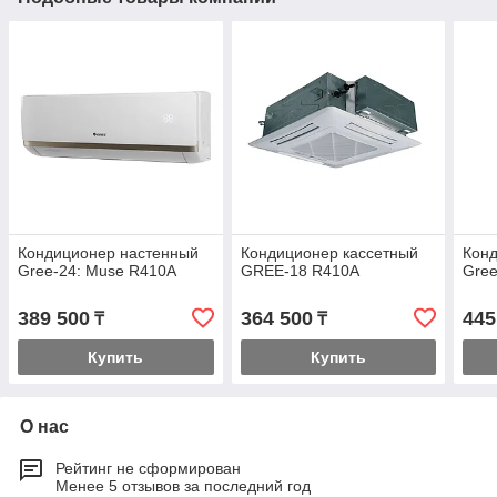
Кондиционер настенный
Кондиционер кассетный
Кон
Gree-24: Muse R410A
GREE-18 R410A
Gree
389 500
364 500
445
₸
₸
Купить
Купить
О нас
Рейтинг не сформирован
Менее 5 отзывов за последний год