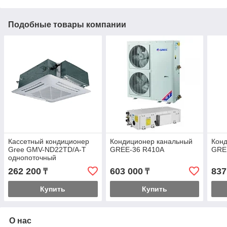
Подобные товары компании
Кассетный кондиционер
Кондиционер канальный
Кон
Gree GMV-ND22TD/A-T
GREE-36 R410A
GRE
однопоточный
(внутренний блок)
262 200
603 000
837
₸
₸
Купить
Купить
О нас