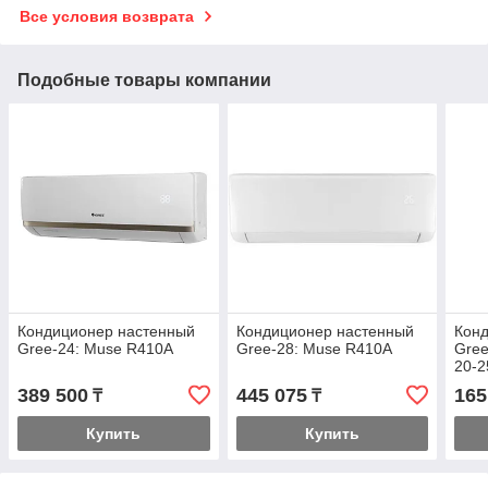
Все условия возврата
Подобные товары компании
Кондиционер настенный
Кондиционер настенный
Кон
Gree-24: Muse R410A
Gree-28: Muse R410A
Gree
20-2
сое
389 500
445 075
165
₸
₸
инст
Купить
Купить