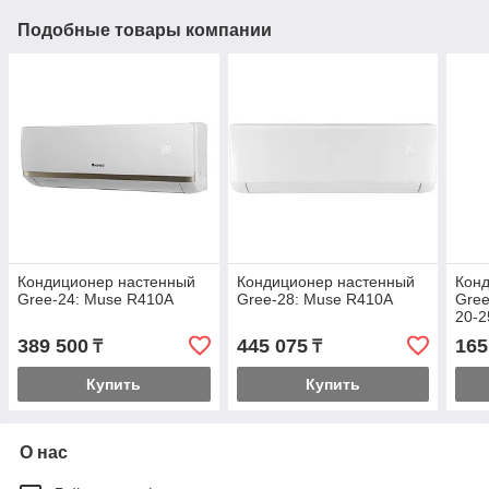
Подобные товары компании
Кондиционер настенный
Кондиционер настенный
Кон
Gree-24: Muse R410A
Gree-28: Muse R410A
Gree
20-2
сое
389 500
445 075
165
₸
₸
инст
Купить
Купить
О нас