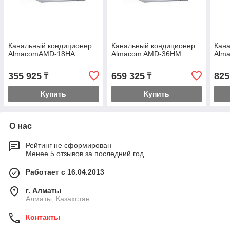
Канальный кондиционер
Канальный кондиционер
Кан
AlmacomAМD-18HА
Almacom AМD-36HМ
Alm
355 925
659 325
825
₸
₸
Купить
Купить
О нас
Рейтинг не сформирован
Менее 5 отзывов за последний год
Работает с 16.04.2013
г. Алматы
Алматы, Казахстан
Контакты