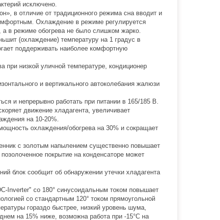
актерий исключено.
н», в отличие от традиционного режима сна вводит и
комфортным. Охлаждение в режиме регулируется
 а в режиме обогрева не было слишком жарко.
ьшит (охлаждение) температуру на 1 градус в
могает поддерживать наиболее комфортную
а при низкой уличной температуре, кондиционер
зонтального и вертикального автоколебания жалюзи
ся и непрерывно работать при питании в 165/185 В.
скоряет движение хладагента, увеличивает
аждения на 10-20%.
 мощность охлаждения/обогрева на 30% и сокращает
нник с золотым напылением существенно повышает
е позолоченное покрытие на конденсаторе может
ний блок сообщит об обнаружении утечки хладагента
C-Inverter" со 180° синусоидальным током повышает
нологией со стандартным 120° током прямоугольной
ратуры гораздо быстрее, низкий уровень шума,
днем на 15% ниже, возможна работа при -15°С на