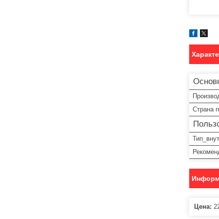
Характ
Основ
Произво
Страна 
Пользо
Тип_вну
Рекомен
Информ
Цена:
22