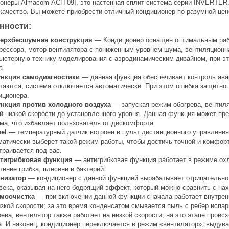
онеры Almacom ACH-09I, это настенная сплит-система серии INVERTER
качество. Вы можете приобрести отличный кондиционер по разумной цен
нности:
ерхбесшумная конструкция
— Кондиционер оснащен оптимальным раб
рессора, мотор вентилятора с пониженным уровнем шума, вентиляцион
ьютерную технику моделирования с аэродинамическим дизайном, при э
а.
нкция самодиагностики
— данная функция обеспечивает контроль авар
ляются, система отключается автоматически. При этом ошибка защитного
иционера.
нкция против холодного воздуха
— запуская режим обогрева, вентиля
й низкой скорости до установленного уровня. Данная функция может пр
ма, что избавляет пользователя от дискомфорта.
eel
— температурный датчик встроен в пульт дистанционного управления.
матически выберет такой режим работы, чтобы достичь точной и комфорт
траивается под вас.
тигрибковая функция
— антигрибковая функция работает в режиме ох
ление грибка, плесени и бактерий.
низатор
— кондиционер с данной функцией вырабатывает отрицательно
века, оказывая на него бодрящий эффект, который можно сравнить с на
моочистка
— при включении данной функции сначала работает внутренн
изкой скорости; за это время конденсатом смывается пыль с ребер испа
рева, вентилятор также работает на низкой скорости; на это этапе прои
а. И наконец, кондиционер переключается в режим «вентилятор», выдув