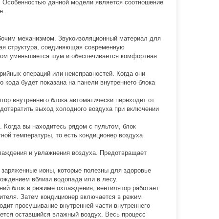
. Особенностью данной модели является соотношение
е.
очим механизмом. Звукоизоляционный материал для
ная структура, соединяющая современную
том уменьшается шум и обеспечивается комфортная
ийных операций или неисправностей. Когда они
 кода будет показана на панели внутреннего блока
тор внутреннего блока автоматически переходит от
едотвратить выход холодного воздуха при включении
 Когда вы находитесь рядом с пультом, блок
ной температуры, то есть кондиционер воздуха
лаждения и увлажнения воздуха. Предотвращает
 заряженные ионы, которые полезны для здоровье
хождением вблизи водопада или в лесу.
ий блок в режиме охлаждения, вентилятор работает
рителя. Затем кондиционер включается в режим
сходит просушивание внутренней части внутреннего
ается оставшийся влажный воздух. Весь процесс