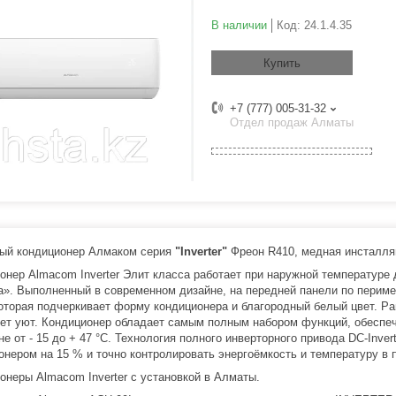
В наличии
Код:
24.1.4.35
Купить
+7 (777) 005-31-32
Отдел продаж Алматы
ый кондиционер Алмаком серия
"Inverter"
Фреон R410, медная инсталля
онер Almacom Inverter Элит класса работает при наружной температуре 
а». Выполненный в современном дизайне, на передней панели по периме
которая подчеркивает форму кондиционера и благородный белый цвет. Р
ет уют. Кондиционер обладает самым полным набором функций, обеспе
не от - 15 до + 47 °С. Технология полного инверторного привода DC-Inve
онером на 15 % и точно контролировать энергоёмкость и температуру в
онеры Almacom Inverter с установкой в Алматы.