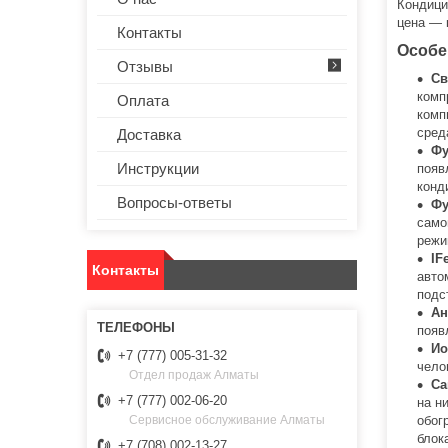
Кондици
цена — 
Контакты
Особе
Отзывы
Св
комп
Оплата
комп
сред
Доставка
Фу
Инструкции
появ
конд
Вопросы-ответы
Фу
само
режи
IF
Контакты
авто
подс
Ан
появ
Ио
+7 (777) 005-31-32
чело
Отдел продаж Алматы
Са
+7 (777) 002-06-20
на н
обог
Сервисное обслуживание Алматы
блок
+7 (708) 002-13-27