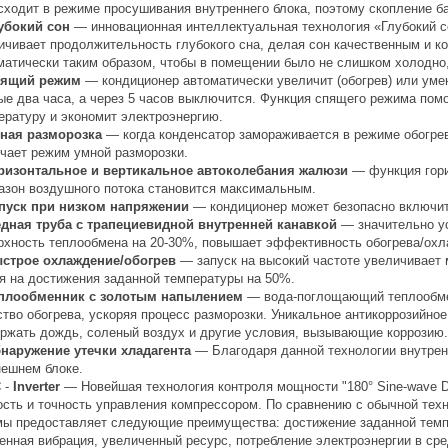
сходит в режиме просушивания внутреннего блока, поэтому скопление б
убокий сон
— инновационная интеллектуальная технология «Глубокий со
ичивает продолжительность глубокого сна, делая сон качественным и 
матически таким образом, чтобы в помещении было не слишком холодно,
ящий режим
— кондиционер автоматически увеличит (обогрев) или умен
ые два часа, а через 5 часов выключится. Функция спящего режима по
ературу и экономит электроэнергию.
ная разморозка
— когда конденсатор замораживается в режиме обогрев
чает режим умной разморозки.
ризонтальное и вертикальное автоколебания жалюзи
— функция гори
азон воздушного потока становится максимальным.
пуск при низком напряжении
— кондиционер может безопасно включить
дная труба с трапециевидной внутренней канавкой
— значительно у
рхность теплообмена на 20-30%, повышает эффективность обогрева/охл
строе охлаждение/обогрев
— запуск на высокий частоте увеличивает
я на достижения заданной температуры на 50%.
плообменник с золотым напылением
— вода-поглощающий теплообме
ство обогрева, ускоряя процесс разморозки. Уникальное антикоррозийно
ржать дождь, соленый воздух и другие условия, вызывающие коррозию.
наружение утечки хладагента
— Благодаря данной технологии внутрен
нешнем блоке.
C
-
Inverter
— Новейшая технология контроля мощности "180° Sine-wave D
ость и точность управления компрессором. По сравнению с обычной тех
ы предоставляет следующие преимущества: достижение заданной темпе
енная вибрация, увеличенный ресурс, потребление электроэнергии в сре