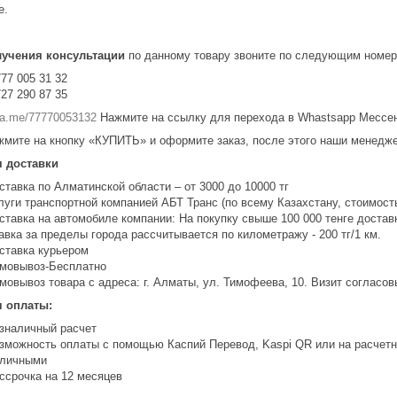
е.
лучения консультации
по данному товару звоните по следующим номер
777 005 31 32
727 290 87 35
/wa.me/77770053132
Нажмите на ссылку для перехода в Whastsapp Мессе
жмите на кнопку «КУПИТЬ» и оформите заказ, после этого наши менедже
я доставки
ставка по Алматинской области – от 3000 до 10000 тг
луги транспортной компанией АБТ Транс (по всему Казахстану, стоимость
ставка на автомобиле компании: На покупку свыше 100 000 тенге доста
авка за пределы города рассчитывается по километражу - 200 тг/1 км.
ставка курьером
мовывоз-Бесплатно
мовывоз товара с адреса: г. Алматы, ул. Тимофеева, 10. Визит соглас
я оплаты:
зналичный расчет
зможность оплаты с помощью Каспий Перевод, Kaspi QR или на расчетн
личными
ссрочка на 12 месяцев