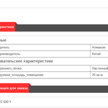
еристики
ные
дитель
Алмаком
производитель
Китай
вательские характеристики
треннего_блока
Настенный
дуемая_площадь_помещения
25 кв.м
ация для заказа
2 600 ₸