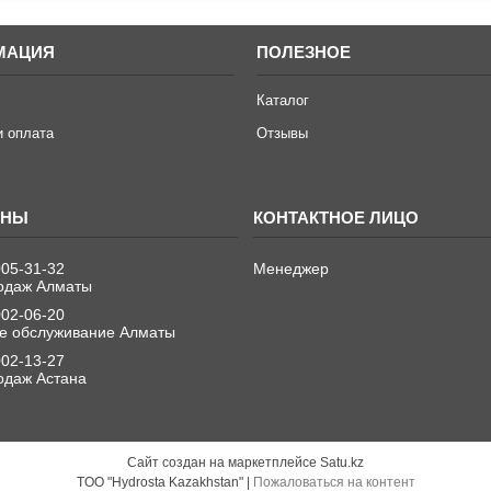
МАЦИЯ
ПОЛЕЗНОЕ
Каталог
и оплата
Отзывы
005-31-32
Менеджер
одаж Алматы
002-06-20
е обслуживание Алматы
002-13-27
одаж Астана
Сайт создан на маркетплейсе
Satu.kz
TOO "Hydrosta Kazakhstan" |
Пожаловаться на контент