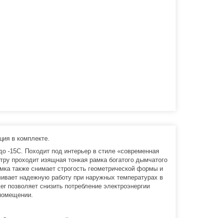
ция в комплекте.
до -15С. Походит под интерьер в стиле «современная
тру проходит изящная тонкая рамка богатого дымчатого
амка также снимает строгость геометрической формы и
чивает надежную работу при наружных температурах в
rter позволяет снизить потребление электроэнергии
 помещении.