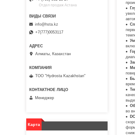
прои
Отдел продаж Астана
Гл
увел
авто
info@hsta.kz
Сп
перв
+7(777)0053117
темп
Ум
вклю
Го
Алматы, Казахстан
диап
За
Ме
пове
TOO "Hydrosta Kazakhstan"
Бы
врем
Те
каче
Менеджер
выде
Об
во в
D
скор
Карта
форм
сниж