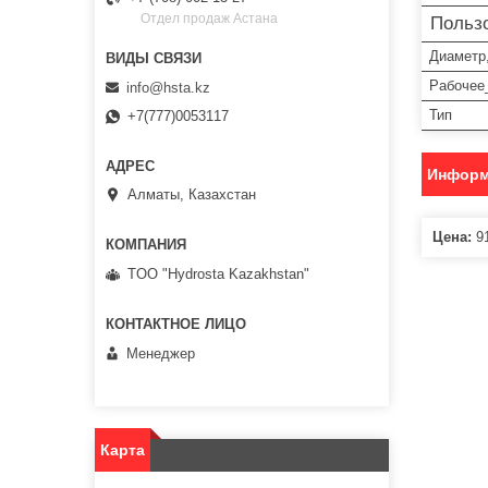
Отдел продаж Астана
Пользо
Диаметр
Рабочее
info@hsta.kz
Тип
+7(777)0053117
Информ
Алматы, Казахстан
Цена:
91
TOO "Hydrosta Kazakhstan"
Менеджер
Карта