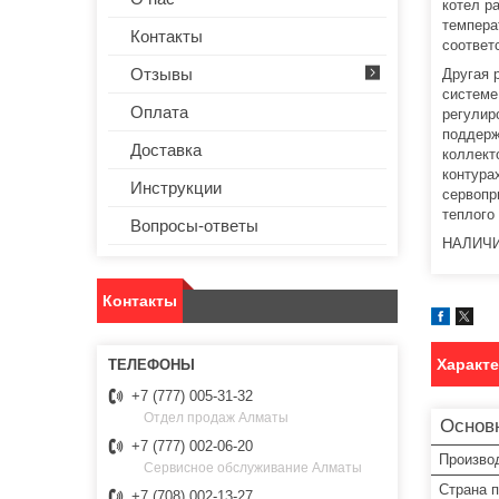
котел р
темпера
Контакты
соответ
Отзывы
Другая 
системе
Оплата
регулир
поддерж
Доставка
коллект
контура
Инструкции
сервопр
теплого
Вопросы-ответы
НАЛИЧИ
Контакты
Характ
+7 (777) 005-31-32
Отдел продаж Алматы
Основ
+7 (777) 002-06-20
Произво
Сервисное обслуживание Алматы
Страна 
+7 (708) 002-13-27