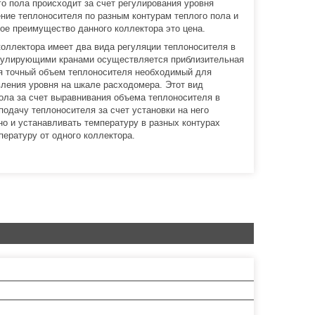
го пола происходит за счет регулирования уровня
ние теплоносителя по разным контурам теплого пола и
ое преимущество данного коллектора это цена.
коллектора имеет два вида регуляции теплоносителя в
егулирующими кранами осуществляется приблизительная
ся точный объем теплоносителя необходимый для
вления уровня на шкале расходомера. Этот вид
ола за счет выравнивания объема теплоносителя в
одачу теплоносителя за счет установки на него
но и устанавливать температуру в разных контурах
пературу от одного коллектора.