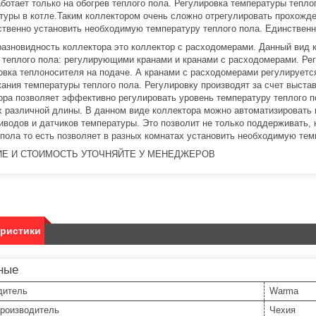
аботает только на обогрев теплого пола. Регулировка температуры тепло
туры в котле.Таким коллектором очень сложно отрегулировать прохожде
ственно установить необходимую температуру теплого пола. Единственн
разновидность коллектора это коллектор с расходомерами. Данный вид 
 теплого пола: регулирующими кранами и кранами с расходомерами. Р
овка теплоносителя на подаче. А кранами с расходомерами регулирует
ания температуры теплого пола. Регулировку производят за счет выста
ора позволяет эффективно регулировать уровень температуру теплого п
х различной длины. В данном виде коллектора можно автоматизировать п
иводов и датчиков температуры. Это позволит не только поддерживать, 
 пола то есть позволяет в разных комнатах установить необходимую тем
Е И СТОИМОСТЬ УТОЧНЯЙТЕ У МЕНЕДЖЕРОВ
еристики
ные
дитель
Warma
производитель
Чехия