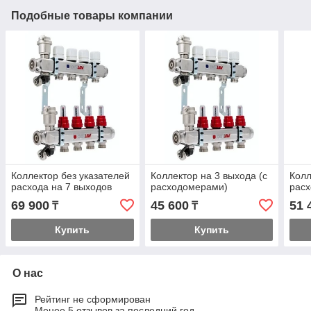
Подобные товары компании
Коллектор без указателей
Коллектор на 3 выхода (с
Колл
расхода на 7 выходов
расходомерами)
рас
69 900
45 600
51 
₸
₸
Купить
Купить
О нас
Рейтинг не сформирован
Менее 5 отзывов за последний год