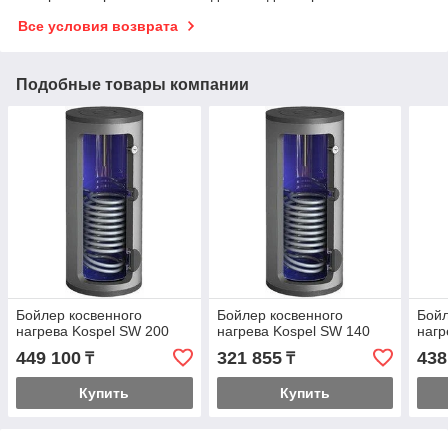
Все условия возврата
Подобные товары компании
Бойлер косвенного
Бойлер косвенного
Бойл
нагрева Kospel SW 200
нагрева Kospel SW 140
нагр
449 100
321 855
438
₸
₸
Купить
Купить