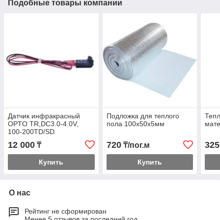
Подобные товары компании
Датчик инфракрасный
Подложка для теплого
Теп
OPTO TR,DC3.0-4.0V,
пола 100х50х5мм
мат
100-200TD/SD
12 000
720
325
₸
₸/пог.м
Купить
Купить
О нас
Рейтинг не сформирован
Менее 5 отзывов за последний год