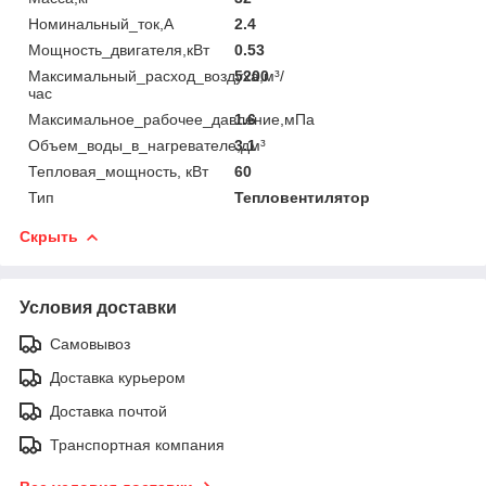
Номинальный_ток,А
2.4
Мощность_двигателя,кВт
0.53
Максимальный_расход_воздуха,м³/
5200
час
Максимальное_рабочее_давление,мПа
1.6
Объем_воды_в_нагревателе,дм³
3.1
Тепловая_мощность, кВт
60
Тип
Тепловентилятор
Скрыть
Условия доставки
Самовывоз
Доставка курьером
Доставка почтой
Транспортная компания