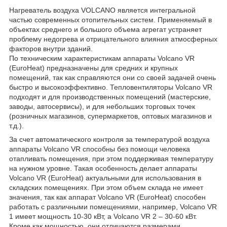
Нагреватель воздуха VOLCANO является интегральной
частью современных отопительных систем. Применяемый в
объектах среднего и большого объема агрегат устраняет
проблему недогрева и отрицательного влияния атмосферных
факторов внутри зданий.
По техническим характеристикам аппараты Volcano VR
(EuroHeat) предназначены для средних и крупных
помещений, так как справляются они со своей задачей очень
быстро и высокоэффективно. Тепловентиляторы Volcano VR
подходят и для производственных помещений (мастерские,
заводы, автосервисы), и для небольших торговых точек
(розничных магазинов, супермаркетов, оптовых магазинов и
т.д.).
За счет автоматического контроля за температурой воздуха
аппараты Volcano VR способны без помощи человека
отапливать помещения, при этом поддерживая температуру
на нужном уровне. Такая особенность делает аппараты
Volcano VR (EuroHeat) актуальными для использования в
складских помещениях. При этом объем склада не имеет
значения, так как аппарат Volcano VR (EuroHeat) способен
работать с различными помещениями, например, Volcano VR
1 имеет мощность 10-30 кВт, а Volcano VR 2 – 30-60 кВт.
Кроме как мощностью, они отличаются размерами.