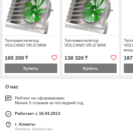
Тепловентилятор
Тепловентилятор
Тепл
VOLCANO VR-D MINI
VOLCANO VR-D MINI
VOL
мощн
165 200
138 320
187
₸
₸
Купить
Купить
О нас
Рейтинг не сформирован
Менее 5 отзывов за последний год
Работает с 16.04.2013
г. Алматы
Алматы, Казахстан