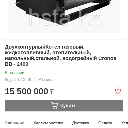
ДвухконтурныйКотел газовый,
жидкотопливный, отопительный,
напольный,стальной, водогрейный Cronos
BB - 2400
В наличии
Код: 1.1.13.26
Розница
15 500 000
₸
Купить
Описание
Характеристики
Доставка
Оплата
Усл