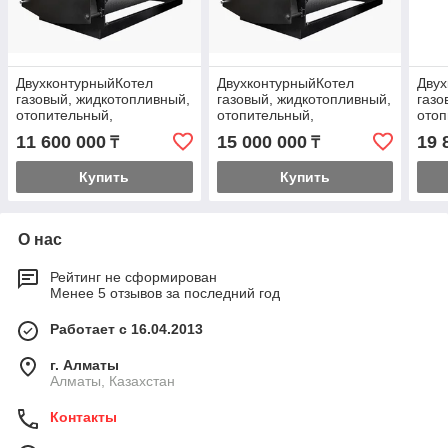
ДвухконтурныйКотел
ДвухконтурныйКотел
Двух
газовый, жидкотопливный,
газовый, жидкотопливный,
газо
отопительный,
отопительный,
отоп
напольный,стальной,
напольный,стальной,
напо
11 600 000
15 000 000
19 
₸
₸
водогрейный Cronos BB -
водогрейный Cronos BB -
водо
1800
2000
300
Купить
Купить
О нас
Рейтинг не сформирован
Менее 5 отзывов за последний год
Работает с 16.04.2013
г. Алматы
Алматы, Казахстан
Контакты