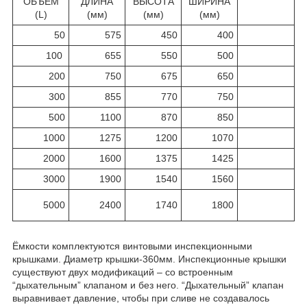
ОБЪЁМ
ДЛИНА
ВЫСОТА
ШИРИНА
(L)
(мм)
(мм)
(мм)
50
575
450
400
100
655
550
500
200
750
675
650
300
855
770
750
500
1100
870
850
1000
1275
1200
1070
2000
1600
1375
1425
3000
1900
1540
1560
5000
2400
1740
1800
Ёмкости комплектуются винтовыми инспекционными
крышками. Диаметр крышки-360мм. Инспекционные крышки
существуют двух модификаций – со встроенным
“дыхательным” клапаном и без него. “Дыхательный” клапан
выравнивает давление, чтобы при сливе не создавалось