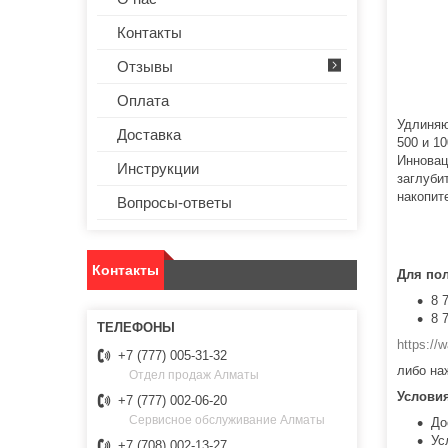
Контакты
Отзывы
Оплата
Удлиняю
Доставка
500 и 1
Инновац
Инструкции
заглуби
накопит
Вопросы-ответы
Контакты
Для по
8 
8 
https:/
+7 (777) 005-31-32
либо на
Отдел продаж Алматы
Услови
+7 (777) 002-06-20
Сервисное обслуживание Алматы
До
Ус
+7 (708) 002-13-27