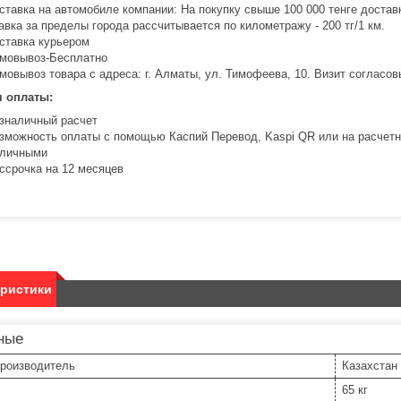
ставка на автомобиле компании: На покупку свыше 100 000 тенге доста
авка за пределы города рассчитывается по километражу - 200 тг/1 км.
ставка курьером
мовывоз-Бесплатно
мовывоз товара с адреса: г. Алматы, ул. Тимофеева, 10. Визит соглас
я оплаты:
зналичный расчет
зможность оплаты с помощью Каспий Перевод, Kaspi QR или на расчетн
личными
ссрочка на 12 месяцев
еристики
ные
производитель
Казахстан
65 кг