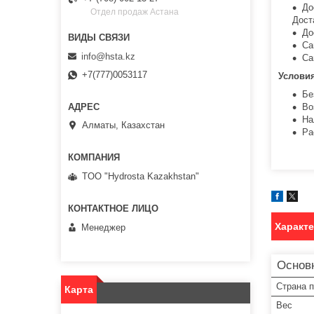
До
Отдел продаж Астана
Дост
До
Са
info@hsta.kz
Са
+7(777)0053117
Услови
Бе
Во
На
Алматы, Казахстан
Ра
TOO "Hydrosta Kazakhstan"
Характ
Менеджер
Основ
Страна 
Карта
Вес