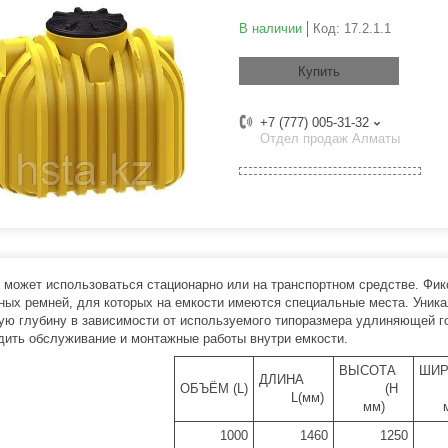
В наличии
Код:
17.2.1.1
Купить
+7 (777) 005-31-32
Отдел продаж Алматы
 может использоваться стационарно или на транспортном средстве. Фик
ных ремней, для которых на емкости имеются специальные места. Уника
ую глубину в зависимости от используемого типоразмера удлиняющей г
дить обслуживание и монтажные работы внутри емкости.
ВЫСОТА
ШИ
ДЛИНА
ОБЪЁМ (L)
(Н
L(мм)
мм)
1000
1460
1250