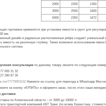
2000
2200
1350
3000
2500
1600
5000
2350
1672
щая горловина применятся при установке емкости в грунт для регулиров
000 мм.
ионный дизайн и радиально расположенные ребра создают уникальный к
ть емкость на различную глубину. Также возможно использование ёмкост
ельного септика.
лучения консультации
по данному товару звоните по следующим номер
777 005 31 32
727 290 87 35
/wa.me/77770053132
Нажмите на ссылку для перехода в Whastsapp Мессе
жмите на кнопку «КУПИТЬ» и оформите заказ, после этого наши менедже
я доставки
ставка по Алматинской области – от 3000 до 10000 тг
луги транспортной компанией АБТ Транс (по всему Казахстану, стоимость