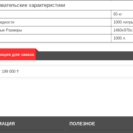
вательские характеристики
65 кг
идкости
1000 литр
ные Размеры
1460х970х
1000 л
ация для заказа
 199 000 ₸
МАЦИЯ
ПОЛЕЗНОЕ