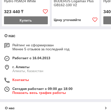
Hydro HSM24 White
BUDERUS Logamax Plus
Hydr
GB162-100 V2
(конденсационный)
323 440
340
₸
Цену уточняйте
Купить
О нас
Рейтинг не сформирован
Менее 5 отзывов за последний год
Работает с 16.04.2013
г. Алматы
Алматы, Казахстан
Контакты
Сегодня работает с 09:00 до 18:00
Показать весь график работы
О нас