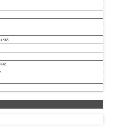
льная
/час
с