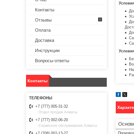
Услови
Контакты
До
Ус
Отзывы
До
Дост
Оплата
До
Са
Доставка
Са
Инструкции
Услови
Бе
Вопросы-ответы
Во
На
Ра
Контакты
+7 (777) 005-31-32
Характ
Отдел продаж Алматы
+7 (777) 002-06-20
Основ
Сервисное обслуживание Алматы
Произво
+7 (708) 002-13-27