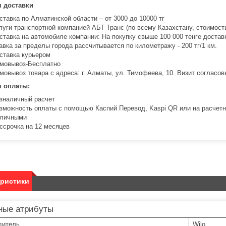
я доставки
ставка по Алматинской области – от 3000 до 10000 тг
луги транспортной компанией АБТ Транс (по всему Казахстану, стоимость
ставка на автомобиле компании: На покупку свыше 100 000 тенге доста
авка за пределы города рассчитывается по километражу - 200 тг/1 км.
ставка курьером
мовывоз-Бесплатно
мовывоз товара с адреса: г. Алматы, ул. Тимофеева, 10. Визит соглас
я оплаты:
зналичный расчет
зможность оплаты с помощью Каспий Перевод, Kaspi QR или на расчетн
личными
ссрочка на 12 месяцев
еристики
ные атрибуты
дитель
Wilo