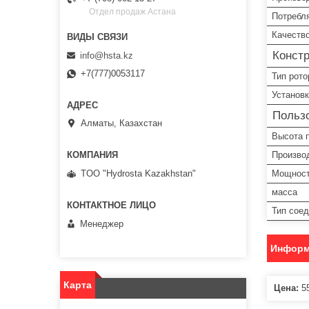
Отдел продаж Астана
Потребл
Качеств
Конст
info@hsta.kz
+7(777)0053117
Тип рото
Установк
Пользо
Алматы, Казахстан
Высота 
Произво
TOO "Hydrosta Kazakhstan"
Мощнос
масса
Тип сое
Менеджер
Информ
Карта
Цена:
55