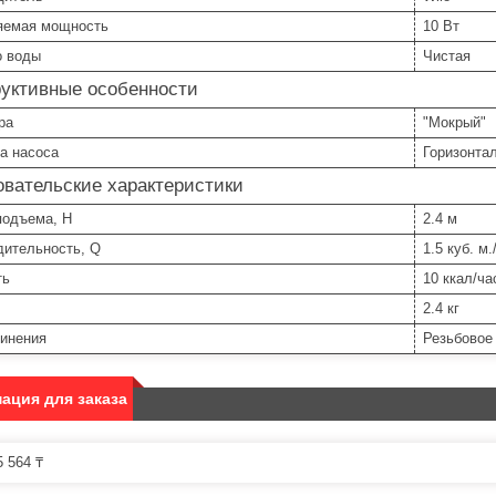
яемая мощность
10 Вт
о воды
Чистая
руктивные особенности
ра
"Мокрый"
а насоса
Горизонта
вательские характеристики
подъема, H
2.4 м
дительность, Q
1.5 куб. м.
ть
10 ккал/ча
2.4 кг
динения
Резьбовое
ация для заказа
 564 ₸