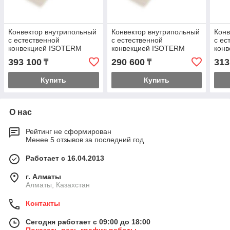
Конвектор внутрипольный
Конвектор внутрипольный
Конв
с естественной
с естественной
с ес
конвекцией ISOTERM
конвекцией ISOTERM
кон
Гольфстрим КРК 2900 мм
Гольфстрим КРК 2100 мм
Гол
393 100
290 600
313
₸
₸
Купить
Купить
О нас
Рейтинг не сформирован
Менее 5 отзывов за последний год
Работает с 16.04.2013
г. Алматы
Алматы, Казахстан
Контакты
Сегодня работает с 09:00 до 18:00