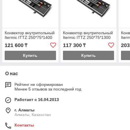
Конвектор внутрипольный
Конвектор внутрипольный
Конв
Itermic ITTZ 250*75*1400
Itermic ITTZ 250*75*1300
Iter
121 600
117 300
203
₸
₸
Купить
Купить
О нас
Рейтинг не сформирован
Менее 5 отзывов за последний год
Работает с 16.04.2013
г. Алматы
Алматы, Казахстан
Контакты