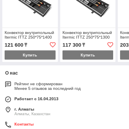
Конвектор внутрипольный
Конвектор внутрипольный
Конв
Itermic ITTZ 250*75*1400
Itermic ITTZ 250*75*1300
Iter
121 600
117 300
203
₸
₸
Купить
Купить
О нас
Рейтинг не сформирован
Менее 5 отзывов за последний год
Работает с 16.04.2013
г. Алматы
Алматы, Казахстан
Контакты