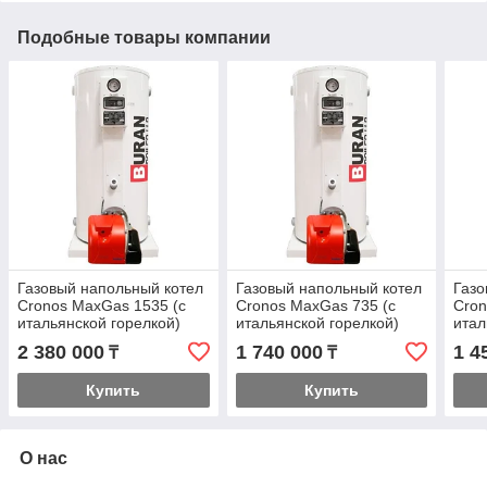
Подобные товары компании
Газовый напольный котел
Газовый напольный котел
Газо
Cronos MaxGas 1535 (с
Cronos MaxGas 735 (с
Cron
итальянской горелкой)
итальянской горелкой)
итал
2 380 000
1 740 000
1 4
₸
₸
Купить
Купить
О нас