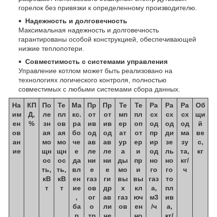
горелок без привязки к определенному производителю.
Надежность и долговечность
Максимальная надежность и долговечность
гарантированы особой конструкцией, обеспечивающей
низкие теплопотери.
Совместимость с системами управления
Управление котлом может быть реализовано на
технологиях логического контроля, полностью
совместимых с любыми системами сбора данных.
На
КП
По
Те
Ма
Пр
Пр
Те
Те
Ра
Ра
Ра
Об
им
Д,
ле
пл
кс.
от
от
мп
пл
сх
сх
сх
щи
ен
%
зн
ов
ра
ив
ив
ер
оп
од
од
од
й
ов
ая
ая
бо
од
од
ат
от
пр
ди
ма
ве
ан
мо
мо
че
ав
ав
ур
ер
ир
зе
зу
с,
ие
щн
щн
е
ле
ле
а
и
од
ль
та,
кг
ос
ос
да
ни
ни
ды
пр
но
но
кг/
ть,
ть,
вл
е
е
мо
и
го
го
ч
кВ
кВ
ен
газ
ги
вы
вы
газ
то
т
т
ие
ов
др
х
кл
а,
пл
,
ог
ав
газ
юч
м3
ив
ба
о
ли
ов
ен
/ч
а,
р
тр
че
,
но
кг/