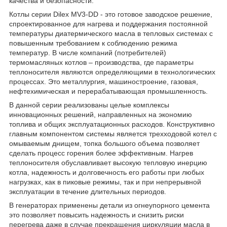
качества и безопасности.
Котлы серии Dilex MV3-DD - это готовое заводское решение,
спроектированное для нагрева и поддержания постоянной
температуры диатермического масла в тепловых системах с
повышенным требованием к соблюдению режима
температур. В числе компаний (потребителей)
термомасляных котлов – производства, где параметры
теплоносителя являются определяющими в технологических
процессах. Это металлургия, машиностроение, газовая,
нефтехимическая и перерабатывающая промышленность.
В данной серии реализованы целые комплексы
инновационных решений, направленных на экономию
топлива и общих эксплуатационных расходов. Конструктивно
главным компонентом системы является трехходовой котел с
омываемым днищем, топка большого объема позволяет
сделать процесс горения более эффективным. Нагрев
теплоносителя обуславливает высокую тепловую инерцию
котла, надежность и долговечность его работы при любых
нагрузках, как в пиковые режимы, так и при непрерывной
эксплуатации в течение длительных периодов.
В генераторах применены детали из огнеупорного цемента
это позволяет повысить надежность и снизить риски
перегрева даже в случае прекращения циркуляции масла в