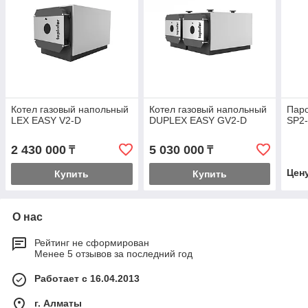
Котел газовый напольный
Котел газовый напольный
Пар
LEX EASY V2-D
DUPLEX EASY GV2-D
SP2
2 430 000
5 030 000
₸
₸
Цен
Купить
Купить
О нас
Рейтинг не сформирован
Менее 5 отзывов за последний год
Работает с 16.04.2013
г. Алматы