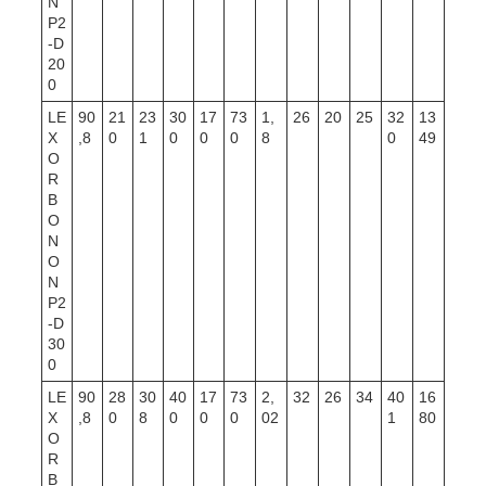
N
P2
-D
20
0
LE
90
21
23
30
17
73
1,
26
20
25
32
13
X
,8
0
1
0
0
0
8
0
49
O
R
B
O
N
O
N
P2
-D
30
0
LE
90
28
30
40
17
73
2,
32
26
34
40
16
X
,8
0
8
0
0
0
02
1
80
O
R
B