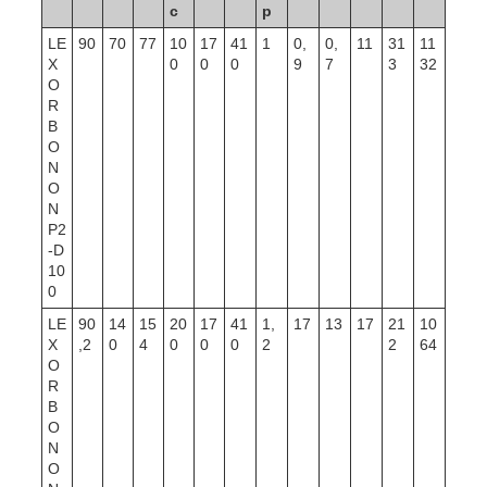
с
р
LE
90
70
77
10
17
41
1
0,
0,
11
31
11
X
0
0
0
9
7
3
32
O
R
B
O
N
O
N
P2
-D
10
0
LE
90
14
15
20
17
41
1,
17
13
17
21
10
X
,2
0
4
0
0
0
2
2
64
O
R
B
O
N
O