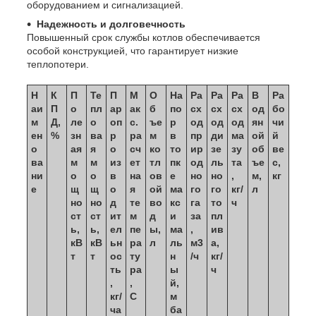
оборудованием и сигнализацией.
Надежность и долговечность
Повышенный срок службы котлов обеспечивается
особой конструкцией, что гарантирует низкие
теплопотери.
Н
К
П
Те
П
М
О
На
Ра
Ра
Ра
В
Ра
аи
П
о
пл
ар
ак
б
по
сх
сх
сх
од
бо
м
Д,
ле
о
оп
с.
ъе
р
од
од
од
ян
чи
ен
%
зн
ва
р
ра
м
в
пр
ди
ма
ой
й
о
ая
я
о
сч
ко
то
ир
зе
зу
об
ве
ва
м
м
из
ет
тл
пк
од
ль
та
ъе
с,
ни
о
о
в
на
ов
е
но
но
,
м,
кг
е
щ
щ
о
я
ой
ма
го
го
кг/
л
но
но
д
те
во
кс
га
то
ч
ст
ст
ит
м
д
и
за
пл
ь,
ь,
ел
пе
ы,
ма
,
ив
кВ
кВ
ьн
ра
л
ль
м3
а,
т
т
ос
ту
н
/ч
кг/
ть
ра
ы
ч
,
,
й,
кг/
С
м
ча
ба