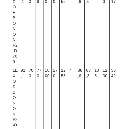
X
,1
0
9
0
0
55
,6
,6
3
17
O
R
B
O
N
O
N
P2
-D
70
0
LE
91
70
77
10
17
22
4
88
68
10
12
36
X
,1
0
0
00
0
55
,6
,8
5
30
42
O
R
B
O
N
O
N
P2
-D