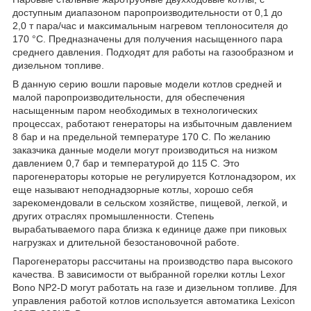
доступным диапазоном паропроизводительности от 0,1 до
2,0 т пара/час и максимальным нагревом теплоносителя до
170 °C. Предназначены для получения насыщенного пара
среднего давления. Подходят для работы на газообразном и
дизельном топливе.
В данную серию вошли паровые модели котлов средней и
малой паропроизводительности, для обеспечения
насыщенным паром необходимых в технологических
процессах, работают генераторы на избыточным давлением
8 бар и на предельной температуре 170 C. По желанию
заказчика данные модели могут производиться на низком
давлением 0,7 бар и температурой до 115 С. Это
парогенераторы которые не регулируется Котлонадзором, их
еще называют неподнадзорные котлы, хорошо себя
зарекомендовали в сельском хозяйстве, пищевой, легкой, и
других отраслях промышленности. Степень
вырабатываемого пара близка к единице даже при пиковых
нагрузках и длительной безостановочной работе.
Парогенераторы рассчитаны на производство пара высокого
качества. В зависимости от выбранной горелки котлы Lexor
Bono NP2-D могут работать на газе и дизельном топливе. Для
управления работой котлов используется автоматика Lexicon