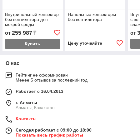
Внутрипольный конвектор
Напольные конвекторы
Внут
без вентилятора для
без вентилятора
с ве
мокрой среды
вла
255 987
от
₸
от
Цену уточняйте
Купить
О нас
Рейтинг не сформирован
Менее 5 отзывов за последний год
Работает с 16.04.2013
г. Алматы
Алматы, Казахстан
Контакты
Сегодня работает с 09:00 до 18:00
Показать весь график работы