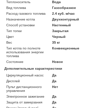
Теплоноситель
Вода
Вид топлива
Газообразное
Расход газового топлива
2.4 куб. м/час
Назначение котла
Двухконтурный
Способ установки
Настенный
Тип топки
Закрытая
Цвет
Черный
Вес
35 кг
Тип котла по полноте
Конвекционные
использования энергии
топлива
Состояние
Новое
Дополнительные характеристики
Циркуляционный насос
Да
Дисплей
Да
Пульт дистанционного
Нет
управления
Электронное зажигание
Да
Защита от замерзания
Да
Режим "теплый пол"
Да