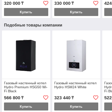
320 000
330 000
424
₸
₸
Купить
Купить
Подобные товары компании
Газовый настенный котел
Газовый настенный котел
Газо
Hydro Premium HSG50 Wi-
Hydro HSM24 White
Hydr
Fi Black
Fi B
566 800
323 440
522
₸
₸
Купить
Купить