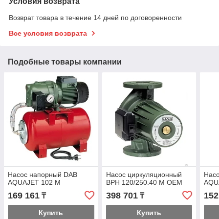
Условия возврата
Возврат товара в течение 14 дней по договоренности
Все условия возврата
Подобные товары компании
Насос напорный DAB
Насос циркуляционный
Нас
AQUAJET 102 M
BPH 120/250.40 M OEM
AQU
169 161
398 701
152
₸
₸
Купить
Купить