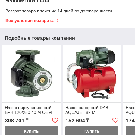
Условия возврата
Возврат товара в течение 14 дней по договоренности
Все условия возврата
Подобные товары компании
Насос циркуляционный
Насос напорный DAB
Нас
BPH 120/250.40 M OEM
AQUAJET 82 M
AQU
398 701
152 694
174
₸
₸
Купить
Купить