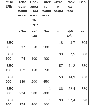
МОД
Тепл
Прои
Элек
Объе
Расх
Вес
ЕЛЬ
овая
звод
тр.
м
од
мощн
ител
мощн
воды
газа
ость
ьнос
ость
ть
пара
кВт
кг/
Вт
л
куб.
кг
час
м/ч
SEK
18
3,7
305
50
37
50
300
SEK
38
7,5
580
100
74
100
400
SEK
57
11,2
630
150
112
150
550
SEK
58
14,9
750
200
149
200
650
SEK
1
86
22,4
780
300
224
300
400
SEK
1
98
37,4
820
500
374
500
400