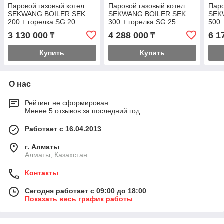
Паровой газовый котел
Паровой газовый котел
Паро
SEKWANG BOILER SEK
SEKWANG BOILER SEK
SEK
200 + горелка SG 20
300 + горелка SG 25
500 
3 130 000
4 288 000
6 1
₸
₸
Купить
Купить
О нас
Рейтинг не сформирован
Менее 5 отзывов за последний год
Работает с 16.04.2013
г. Алматы
Алматы, Казахстан
Контакты
Сегодня работает с 09:00 до 18:00
Показать весь график работы