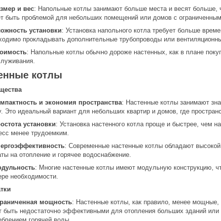
змер и вес
: Напольные котлы занимают больше места и весят больше, 
т быть проблемой для небольших помещений или домов с ограниченным
ожность установки
: Установка напольного котла требует больше време
ходимо прокладывать дополнительные трубопроводы или вентиляционн
оимость
: Напольные котлы обычно дороже настенных, как в плане покуп
служивания.
енные котлы
щества
мпактность и экономия пространства
: Настенные котлы занимают зна
у. Это идеальный вариант для небольших квартир и домов, где пространс
остота установки
: Установка настенного котла проще и быстрее, чем н
есс менее трудоемким.
ергоэффективность
: Современные настенные котлы обладают высокой
аты на отопление и горячее водоснабжение.
дульность
: Многие настенные котлы имеют модульную конструкцию, чт
ере необходимости.
атки
раниченная мощность
: Настенные котлы, как правило, менее мощные,
т быть недостаточно эффективными для отопления больших зданий или
еблением горячей воды.