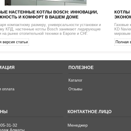
ВЫЕ НАСТЕННЫЕ КОТЛЫ BOSCH: ИННОВАЦИИ,
КОТЛЫ 
ЖНОСТЬ И КОМФОРТ В ВАШЕМ ДОМЕ
ЭКОНОМ
аря компактному размеру, универсальности установки и
Газовые 
му КПД, настенные котлы Bosch занимают лидирующие
KD Navie
и на рынке отопительной техники в Европе и СНГ.
мировым 
я версия статьи
Полная 
МАЦИЯ
ПОЛЕЗНОЕ
Каталог
и оплата
Отзывы
005-31-32
Менеджер
одаж Алматы