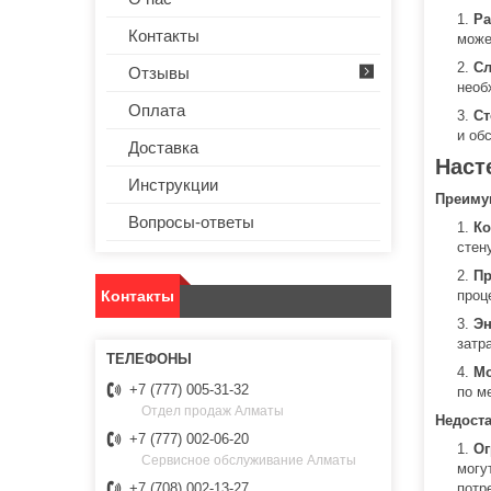
Ра
Контакты
може
Сл
Отзывы
необ
Оплата
Ст
и об
Доставка
Наст
Инструкции
Преиму
Вопросы-ответы
Ко
стен
Пр
Контакты
проц
Эн
затр
Мо
+7 (777) 005-31-32
по м
Отдел продаж Алматы
Недост
+7 (777) 002-06-20
Ог
Сервисное обслуживание Алматы
могу
потр
+7 (708) 002-13-27