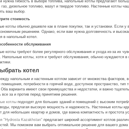
м нужна гибкость в выборе топлива, напольные котлы предлагают больш
 газ, дизельное топливо, мазут и твердое топливо. Настенные котлы чащ
ить ваш выбор.
трите стоимость
ые котлы обычно дешевле как в плане покупки, так и установки. Если у
кономичным решением. Однако, если вам нужна долговечность и высока
я в напольный котел.
 особенности обслуживания
ые котлы требуют более регулярного обслуживания и ухода из-за их чув
. Напольные котлы, хотя и требуют обслуживания, обычно нуждаются в 
ктики.
выбрать котел
ежду напольным и настенным котлом зависит от множества факторов, 
 помещения, потребности в горячей воде, доступное пространство, тип 
 Оба варианта имеют свои преимущества и недостатки, и важно тщател
ь все за и против перед принятием решения.
ые котлы
подходят для больших зданий и помещений с высоким потреб
 воды, предлагая высокую мощность и надежность. Настенные котлы ид
т для небольших квартир и домов, где важна компактность и простота ус
я "Hydrosta Kazakhstan"
предлагает широкий ассортимент котлов различ
стей. Мы поможем вам выбрать оптимальное решение для вашего дома