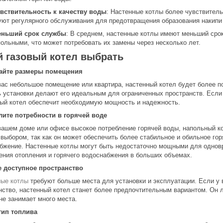
вствительность к качеству воды
: Настенные котлы более чувствитель
уют регулярного обслуживания для предотвращения образования накипи 
ньший срок службы
: В среднем, настенные котлы имеют меньший сро
польными, что может потребовать их замены через несколько лет.
й газовый котел выбрать
айте размеры помещения
вас небольшое помещение или квартира, настенный котел будет более 
ь установки делают его идеальным для ограниченных пространств. Если
ый котел обеспечит необходимую мощность и надежность.
ите потребности в горячей воде
вашем доме или офисе высокое потребление горячей воды, напольный к
выбором, так как он может обеспечить более стабильное и обильное гор
бжение. Настенные котлы могут быть недостаточно мощными для однов
ения отопления и горячего водоснабжения в больших объемах.
 доступное пространство
ые котлы
требуют больше места для установки и эксплуатации. Если у 
нство, настенный котел станет более предпочтительным вариантом. Он л
 не занимает много места.
тип топлива