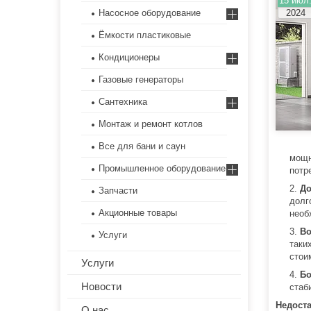
15 июл
Насосное оборудование
2024
Ёмкости пластиковые
Кондиционеры
Газовые генераторы
Сантехника
Монтаж и ремонт котлов
Все для бани и саун
мощн
Промышленное оборудование
потр
До
Запчасти
долг
Акционные товары
необ
Во
Услуги
таки
стои
Услуги
Бо
Новости
стаб
Недост
О нас