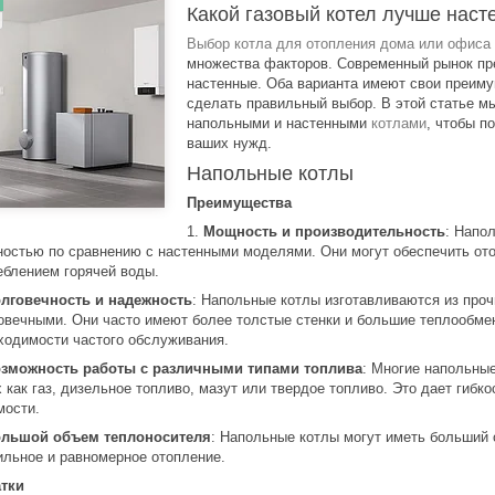
.
Какой газовый котел лучше нас
Выбор котла для отопления дома или офиса
множества факторов. Современный рынок пре
настенные. Оба варианта имеют свои преимущ
сделать правильный выбор. В этой статье м
напольными и настенными
котлами
, чтобы п
ваших нужд.
Напольные котлы
Преимущества
Мощность и производительность
: Напо
остью по сравнению с настенными моделями. Они могут обеспечить от
еблением горячей воды.
лговечность и надежность
: Напольные котлы изготавливаются из про
овечными. Они часто имеют более толстые стенки и большие теплообмен
ходимости частого обслуживания.
зможность работы с различными типами топлива
: Многие напольные
х как газ, дизельное топливо, мазут или твердое топливо. Это дает гибк
мости.
льшой объем теплоносителя
: Напольные котлы могут иметь больший 
ильное и равномерное отопление.
атки