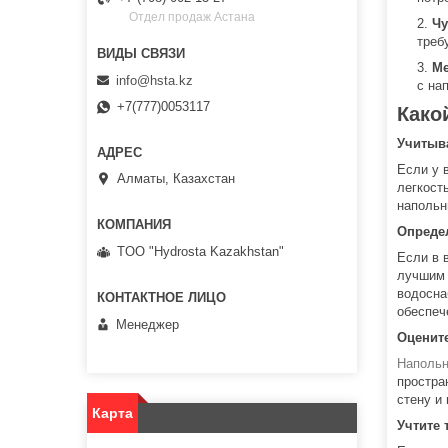
Отдел продаж Астана
Чу
треб
Ме
info@hsta.kz
с на
+7(777)0053117
Како
Учитыв
Если у 
Алматы, Казахстан
легкост
напольн
Определ
TOO "Hydrosta Kazakhstan"
Если в 
лучшим 
водосна
обеспеч
Менеджер
Оцените
Напольн
простра
стену и
Карта
Учтите 